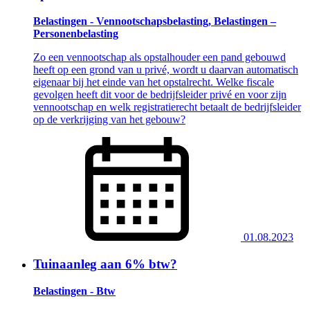
Belastingen - Vennootschapsbelasting, Belastingen –
Personenbelasting
Zo een vennootschap als opstalhouder een pand gebouwd
heeft op een grond van u privé, wordt u daarvan automatisch
eigenaar bij het einde van het opstalrecht. Welke fiscale
gevolgen heeft dit voor de bedrijfsleider privé en voor zijn
vennootschap en welk registratierecht betaalt de bedrijfsleider
op de verkrijging van het gebouw?
01.08.2023
Tuinaanleg aan 6% btw?
Belastingen - Btw