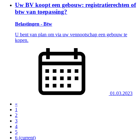
Uw BV koopt een gebouw: registratierechten of
btw van toepassing?
Belastingen - Btw
U bent van plan om via uw vennootschap een gebouw te
kopen.
01.03.2023
«
1
2
3
4
5
6
(current)