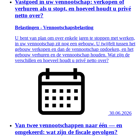
Vastgoed in uw vennootschap: verkopen of
verhuren als u stopt, en hoeveel houdt u privé
netto over?
Belastingen - Vennootschapsbelasting
U bent van plan om over enkele jaren te stoppen met werken,
in uw vennootschap zit nog een gebouw. U twijfelt tussen het
gebouw verkopen en dan de vennootschap opdoeken, en het
gebouw verhuren en de vennootschap houden. Wat zijn de
verschillen en hoeveel houdt u privé netto over?
30.06.2026
Van twee vennootschappen naar één — en
omgekeerd: wat zijn de fiscale gevolgen?