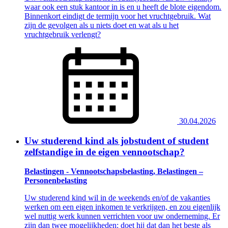
waar ook een stuk kantoor in is en u heeft de blote eigendom.
Binnenkort eindigt de termijn voor het vruchtgebruik. Wat
zijn de gevolgen als u niets doet en wat als u het
vruchtgebruik verlengt?
30.04.2026
Uw studerend kind als jobstudent of student
zelfstandige in de eigen vennootschap?
Belastingen - Vennootschapsbelasting, Belastingen –
Personenbelasting
Uw studerend kind wil in de weekends en/of de vakanties
werken om een eigen inkomen te verkrijgen, en zou eigenlijk
wel nuttig werk kunnen verrichten voor uw onderneming. Er
zijn dan twee mogelijkheden: doet hij dat dan het beste als