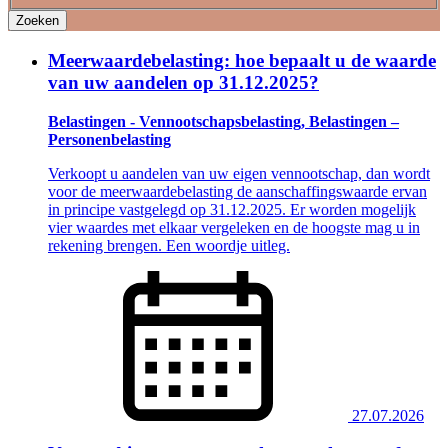
Zoeken
Meerwaardebelasting: hoe bepaalt u de waarde
van uw aandelen op 31.12.2025?
Belastingen - Vennootschapsbelasting, Belastingen –
Personenbelasting
Verkoopt u aandelen van uw eigen vennootschap, dan wordt
voor de meerwaardebelasting de aanschaffingswaarde ervan
in principe vastgelegd op 31.12.2025. Er worden mogelijk
vier waardes met elkaar vergeleken en de hoogste mag u in
rekening brengen. Een woordje uitleg.
27.07.2026