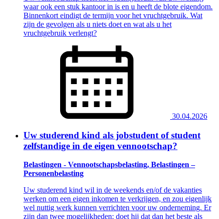
waar ook een stuk kantoor in is en u heeft de blote eigendom.
Binnenkort eindigt de termijn voor het vruchtgebruik. Wat
zijn de gevolgen als u niets doet en wat als u het
vruchtgebruik verlengt?
30.04.2026
Uw studerend kind als jobstudent of student
zelfstandige in de eigen vennootschap?
Belastingen - Vennootschapsbelasting, Belastingen –
Personenbelasting
Uw studerend kind wil in de weekends en/of de vakanties
werken om een eigen inkomen te verkrijgen, en zou eigenlijk
wel nuttig werk kunnen verrichten voor uw onderneming. Er
zijn dan twee mogelijkheden: doet hij dat dan het beste als