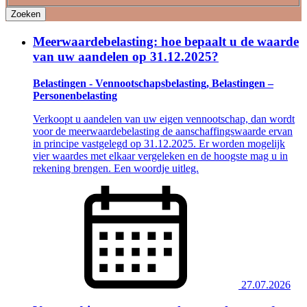
Zoeken
Meerwaardebelasting: hoe bepaalt u de waarde
van uw aandelen op 31.12.2025?
Belastingen - Vennootschapsbelasting, Belastingen –
Personenbelasting
Verkoopt u aandelen van uw eigen vennootschap, dan wordt
voor de meerwaardebelasting de aanschaffingswaarde ervan
in principe vastgelegd op 31.12.2025. Er worden mogelijk
vier waardes met elkaar vergeleken en de hoogste mag u in
rekening brengen. Een woordje uitleg.
27.07.2026