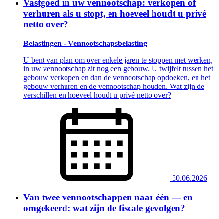
Vastgoed in uw vennootschap: verkopen of
verhuren als u stopt, en hoeveel houdt u privé
netto over?
Belastingen - Vennootschapsbelasting
U bent van plan om over enkele jaren te stoppen met werken,
in uw vennootschap zit nog een gebouw. U twijfelt tussen het
gebouw verkopen en dan de vennootschap opdoeken, en het
gebouw verhuren en de vennootschap houden. Wat zijn de
verschillen en hoeveel houdt u privé netto over?
30.06.2026
Van twee vennootschappen naar één — en
omgekeerd: wat zijn de fiscale gevolgen?