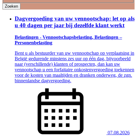
Zoeken
Dagvergoeding van uw vennootschap: let op als
u 40 dagen per jaar bij dezelfde klant werkt
Belastingen - Vennootschapsbelasting, Belastingen –
Personenbelasting
Bent u als bestuurder van uw vennootschap op verplaatsing in
België gedurende minstens zes uur op één dag, bijvoorbeeld
naar (verschillende) klanten of prospecten, dan kan uw
vennootschap u een forfaitaire onkostenvergoeding toekennen
voor de kosten van maaltijden en dranken onderweg, de zgn.
binnenlandse dagvergoeding.
07.08.2026